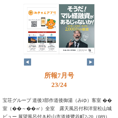
所報7月号
23/24
宝荘グループ 道後3部作道後御湯（みゆ）客室 ��
室（��～��㎡）全室 露天風呂付和洋室松山城
ビュー 展望風呂付き松山市道後鷺谷町2-20（089）