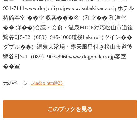
931-7111www.dogomiyu.jpwww.tsubakikan.co.jpホテル
椿館客室 ��室 収容���名（和室�� 和洋室
�� 洋��)会議・会食・温泉MICE対応松山市道後
鷺谷町5-32（089）945-1000道後hakuro（ツイン��
ダブル��）温泉大浴場・露天風呂付き松山市道後
鷺谷町3-1（089）903-8960www.dogohakuro.jp客室
��室
元のページ
../index.html#23
このブックを見る