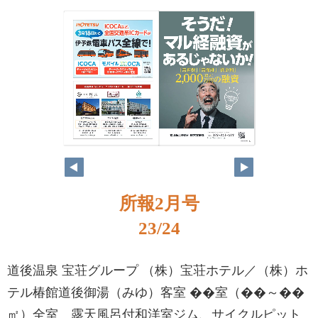
所報2月号
23/24
道後温泉 宝荘グループ （株）宝荘ホテル／（株）ホ
テル椿館道後御湯（みゆ）客室 ��室（��～��
㎡）全室 露天風呂付和洋室ジム、サイクルピット