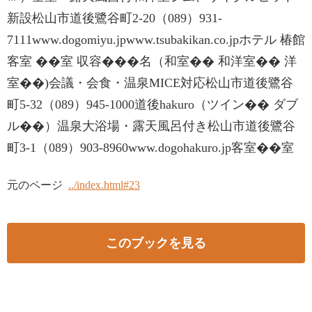
新設松山市道後鷺谷町2-20（089）931-
7111www.dogomiyu.jpwww.tsubakikan.co.jpホテル 椿館
客室 ��室 収容���名（和室�� 和洋室�� 洋
室��)会議・会食・温泉MICE対応松山市道後鷺谷
町5-32（089）945-1000道後hakuro（ツイン�� ダブ
ル��）温泉大浴場・露天風呂付き松山市道後鷺谷
町3-1（089）903-8960www.dogohakuro.jp客室��室
元のページ
../index.html#23
このブックを見る