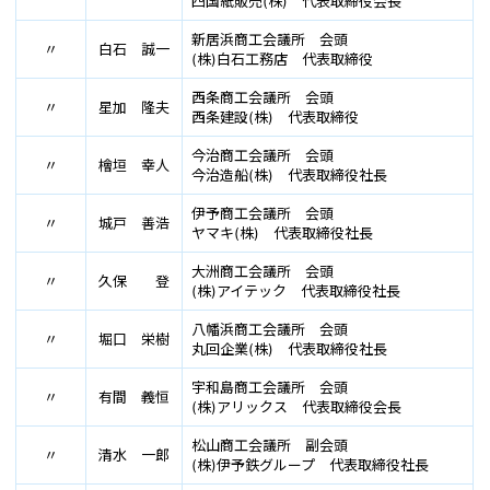
四国紙販売(株) 代表取締役会長
新居浜商工会議所 会頭
〃
白石 誠一
(株)白石工務店 代表取締役
西条商工会議所 会頭
〃
星加 隆夫
西条建設(株) 代表取締役
今治商工会議所 会頭
〃
檜垣 幸人
今治造船(株) 代表取締役社長
伊予商工会議所 会頭
〃
城戸 善浩
ヤマキ(株) 代表取締役社長
大洲商工会議所 会頭
〃
久保 登
(株)アイテック 代表取締役社長
八幡浜商工会議所 会頭
〃
堀口 栄樹
丸回企業(株) 代表取締役社長
宇和島商工会議所 会頭
〃
有間 義恒
(株)アリックス 代表取締役会長
松山商工会議所 副会頭
〃
清水 一郎
(株)伊予鉄グループ 代表取締役社長