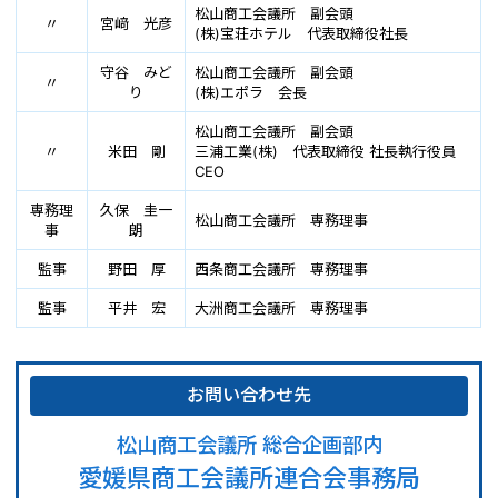
松山商工会議所 副会頭
〃
宮﨑 光彦
(株)宝荘ホテル 代表取締役社長
守谷 みど
松山商工会議所 副会頭
〃
り
(株)エポラ 会長
松山商工会議所 副会頭
〃
米田 剛
三浦工業(株) 代表取締役 社長執行役員
CEO
専務理
久保 圭一
松山商工会議所 専務理事
事
朗
監事
野田 厚
西条商工会議所 専務理事
監事
平井 宏
大洲商工会議所 専務理事
お問い合わせ先
松山商工会議所 総合企画部内
愛媛県商工会議所連合会事務局