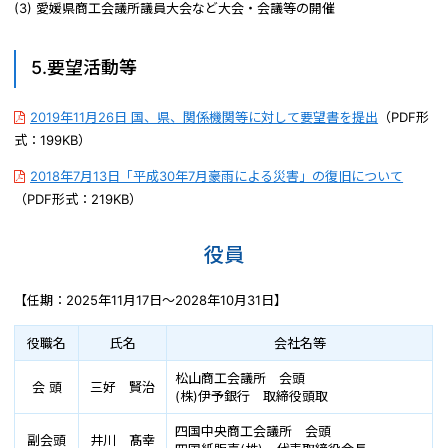
(3) 愛媛県商工会議所議員大会など大会・会議等の開催
5.要望活動等
2019年11月26日 国、県、関係機関等に対して要望書を提出
（PDF形
式：199KB）
2018年7月13日「平成30年7月豪雨による災害」の復旧について
（PDF形式：219KB）
役員
【任期：2025年11月17日～2028年10月31日】
役職名
氏名
会社名等
松山商工会議所 会頭
会 頭
三好 賢治
(株)伊予銀行 取締役頭取
四国中央商工会議所 会頭
副会頭
井川 髙幸